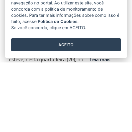
navegação no portal. Ao utilizar este site, você
Governador inaugura reforma de Batalhão
concorda com a política de monitoramento de
da PMES e visita novo CAAD em Linhares
cookies. Para ter mais informações sobre como isso é
20/04/2022 16H59
- ATUALIZADO EM
22/04/2022 11H44
feito, acesse
Política de Cookies
.
Se você concorda, clique em ACEITO.
O governador do Estado visitou ainda as obras de
implantação da fábrica de café solúvel da empresa
Olam Internacional.
ACEITO
O governador do Estado, Renato Casagrande,
esteve, nesta quarta-feira (20), no …
Leia mais