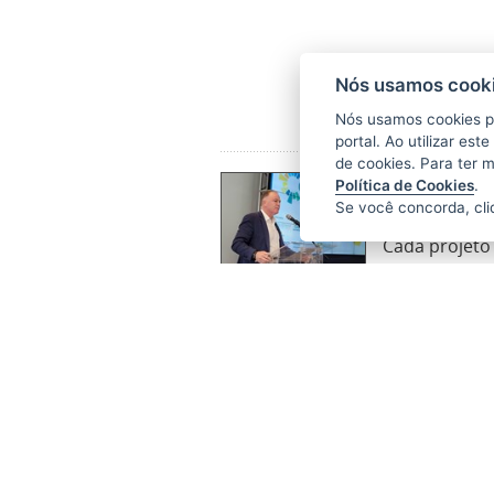
Nós usamos cooki
Nós usamos cookies p
portal. Ao utilizar es
de cookies. Para ter 
Governo do 
Política de Cookies
.
Se você concorda, cl
14/01/2022 1
Cada projeto
desenvolver 
Mais invest