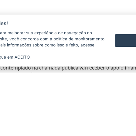
es!
ara melhorar sua experiência de navegação no
te site, você concorda com a política de monitoramento
mais informações sobre como isso é feito, acesse
Estado lança 2ª edição do Programa Centelha no Esp
ique em ACEITO.
6H31
- ATUALIZADO EM
14/01/2022 16H32
 contemplado na chamada pública vai receber o apoio financ
ideias em negócios de sucesso.
imento para impulsionar o empreendedorismo …
Leia mais