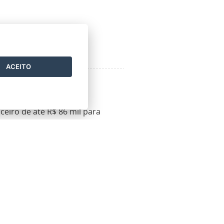
ACEITO
írito Santo
eiro de até R$ 86 mil para