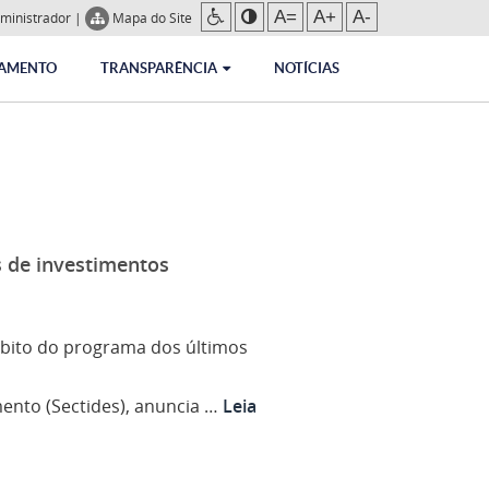
A=
A+
A-
ministrador
|
Mapa do Site
RAMENTO
TRANSPARÊNCIA
NOTÍCIAS
s de investimentos
bito do programa dos últimos
ento (Sectides), anuncia …
Leia